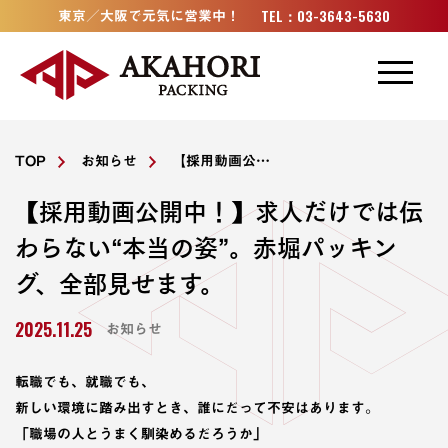
加工事例
TEL：03-3643-5630
東京／大阪で元気に営業中！
設備・技術
取扱材料
TOP
お知らせ
【採用動画公開中！】求人だけでは伝わらない“本当の姿”。赤堀パッキング、全部見せます。
会社概要
【採用動画公開中！】求人だけでは伝
わらない“本当の姿”。赤堀パッキン
お知らせ
グ、全部見せます。
採用情報
2025.11.25
お知らせ
ゴムナビ
転職でも、就職でも、
新しい環境に踏み出すとき、誰にだって不安はあります。
「職場の人とうまく馴染めるだろうか」