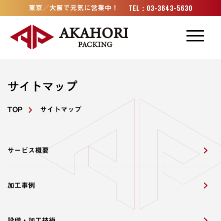
加工事例
TEL：03-3643-5630
東京／大阪で元気に営業中！
設備・技術
取扱材料
サイトマップ
会社概要
TOP
サイトマップ
お知らせ
サービス概要
採用情報
ゴムナビ
加工事例
設備・加工技術