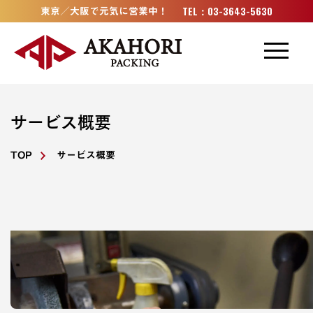
加工事例
TEL：03-3643-5630
東京／大阪で元気に営業中！
設備・技術
取扱材料
サービス概要
会社概要
TOP
サービス概要
お知らせ
採用情報
ゴムナビ