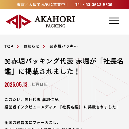
加工事例
TEL：03-3643-5630
東京／大阪で元気に営業中！
設備・技術
取扱材料
TOP
お知らせ
📖赤堀パッキング代表 赤堀が「社長名鑑」に掲載されました！
会社概要
📖赤堀パッキング代表 赤堀が「社長名
鑑」に掲載されました！
お知らせ
2026.05.13
社員日記
採用情報
このたび、弊社代表 赤堀仁が、
ゴムナビ
経営者インタビューメディア
「社長名鑑」
に掲載されました！
全国の経営者にフォーカスし、